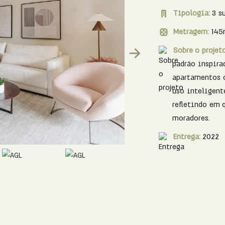
Tipologia:
3 s
Metragem:
145
Sobre o projet
Next
padrão inspirad
apartamentos 
uso inteligent
refletindo em 
moradores.
Entrega:
2022