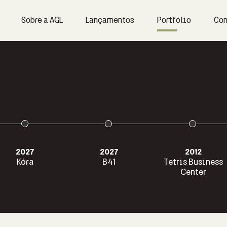
Sobre a AGL
Lançamentos
Portfólio
Con
2012
2014
2017
etris Business
Residencial
Red Hill Residenc
Center
Sansiro