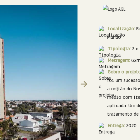
Localização:
R
Mundo
Tipologia:
2 e
Metragem:
62m
Sobre o projet
foi um sucesso
Next
a região do N
médio com iten
aplicada. Um d
tratamento de 
Entrega:
2020