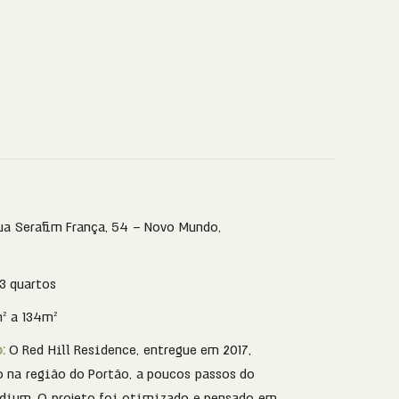
ua Serafim França, 54 – Novo Mundo,
 3 quartos
² a 134m²
o:
O Red Hill Residence, entregue em 2017,
o na região do Portão, a poucos passos do
dium. O projeto foi otimizado e pensado em