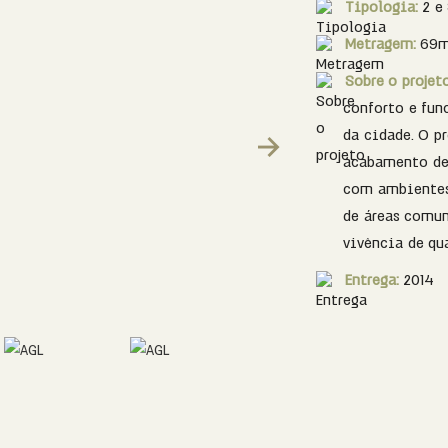
Tipologia:
2 e
Metragem:
69m
Sobre o projet
conforto e fun
da cidade. O pr
Next
acabamento de 
com ambientes 
de áreas comun
vivência de qu
Entrega:
2014