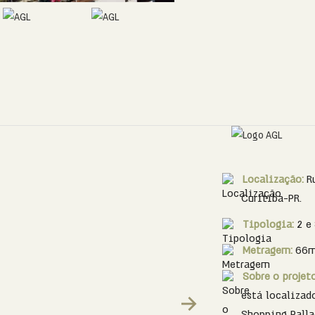
Localização:
R
Curitiba-PR.
Tipologia:
2 e
Metragem:
66m
Sobre o projet
está localizad
Next
Shopping Palla