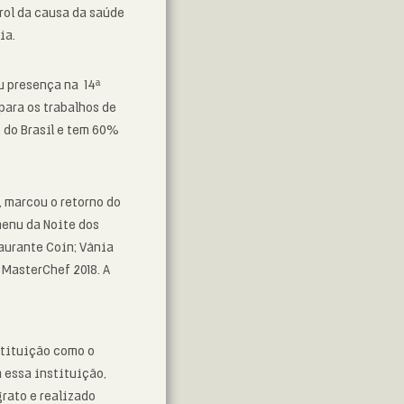
rol da causa da saúde
ia.
u presença na 14ª
para os trabalhos de
 do Brasil e tem 60%
, marcou o retorno do
menu da Noite dos
aurante Coin; Vânia
o MasterChef 2018. A
stituição como o
 essa instituição,
grato e realizado