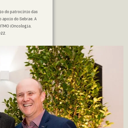
eio do patrocínio das
o apoio do Sebrae. A
OHTMO (Oncologia,
022.