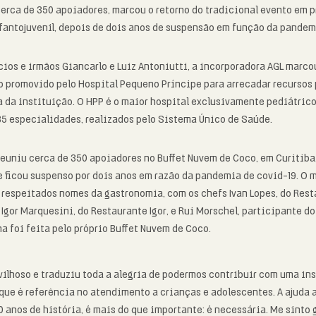
 cerca de 350 apoiadores, marcou o retorno do tradicional evento em p
fantojuvenil, depois de dois anos de suspensão em função da pandem
ios e irmãos Giancarlo e Luiz Antoniutti, a incorporadora AGL marco
o promovido pelo Hospital Pequeno Príncipe para arrecadar recursos 
 da instituição. O HPP é o maior hospital exclusivamente pediátrico
5 especialidades, realizados pelo Sistema Único de Saúde.
reuniu cerca de 350 apoiadores no Buffet Nuvem de Coco, em Curitiba
e ficou suspenso por dois anos em razão da pandemia de covid-19. O 
 respeitados nomes da gastronomia, com os chefs Ivan Lopes, do Rest
 Igor Marquesini, do Restaurante Igor, e Rui Morschel, participante d
 foi feita pelo próprio Buffet Nuvem de Coco.
vilhoso e traduziu toda a alegria de podermos contribuir com uma in
que é referência no atendimento a crianças e adolescentes. A ajuda a
 anos de história, é mais do que importante: é necessária. Me sinto 