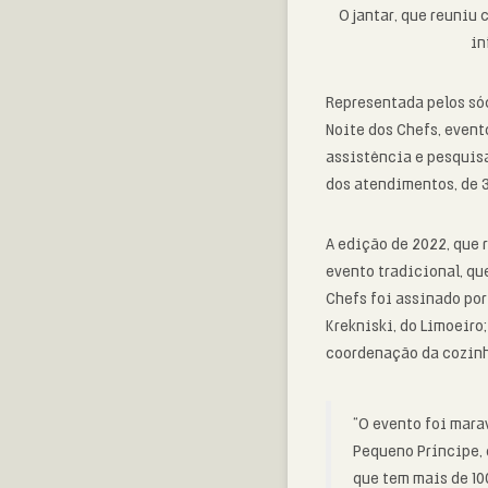
O jantar, que reuniu
in
Representada pelos sóc
Noite dos Chefs, event
assistência e pesquisa
dos atendimentos, de 3
A edição de 2022, que 
evento tradicional, qu
Chefs foi assinado por
Krekniski, do Limoeiro;
coordenação da cozinha
“
O evento foi mara
Pequeno Príncipe, 
que tem mais de 100